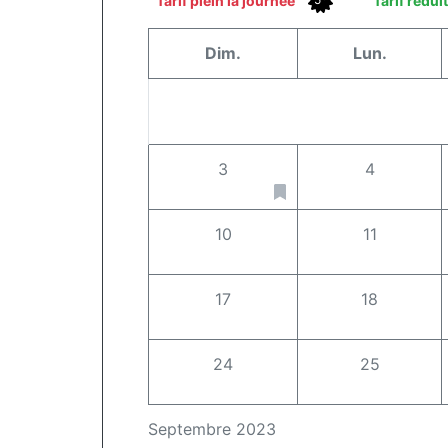
Tarif plein la journée
Tarif rédui
Dim.
Lun.
3
4
10
11
17
18
24
25
Septembre 2023