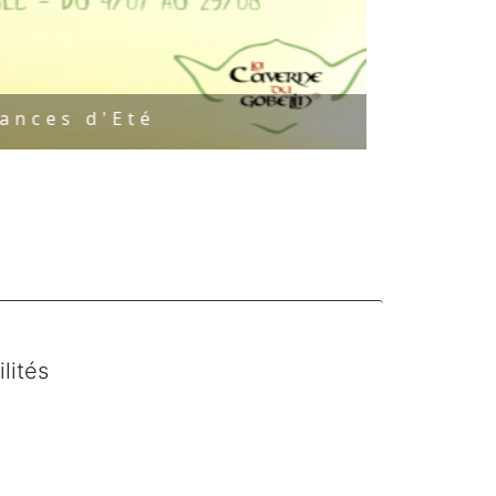
s d'Eté
lités