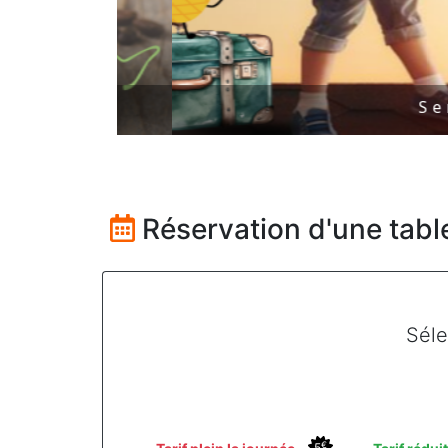
Seméco
Réservation d'une tab
Séle
€
5