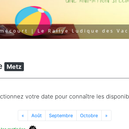
urt | Le Rallye Ludique des Vacance
le
Metz
ctionnez votre date pour connaître les disponibi
«
Août
Septembre
Octobre
»
€
3