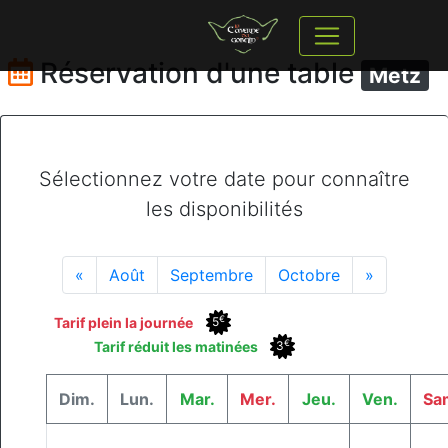
Réservation d'une table
Metz
Sélectionnez votre date pour connaître
les disponibilités
«
Août
Septembre
Octobre
»
€
Tarif plein la journée
5
€
Tarif réduit les matinées
3
Dim.
Lun.
Mar.
Mer.
Jeu.
Ven.
Sa