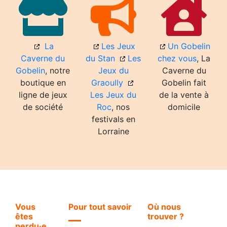
La
Les Jeux
Un Gobelin
Caverne du
du Stan
Les
chez vous
, La
Gobelin
, notre
Jeux du
Caverne du
boutique en
Graoully
Gobelin fait
ligne de jeux
Les Jeux du
de la vente à
de société
Roc
, nos
domicile
festivals en
Lorraine
Vous
Pour tout savoir
Où nous
êtes
trouver ?
perdu·e