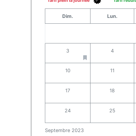
Tarif plein la journée
Tarif rédui
Dim.
Lun.
3
4
10
11
17
18
24
25
Septembre 2023