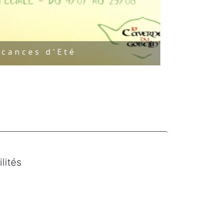
d'Eté
lités