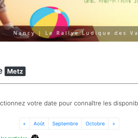
y | Le Rallye Ludique des Vacances 
le
Metz
ctionnez votre date pour connaître les disponibi
«
Août
Septembre
Octobre
»
€
3