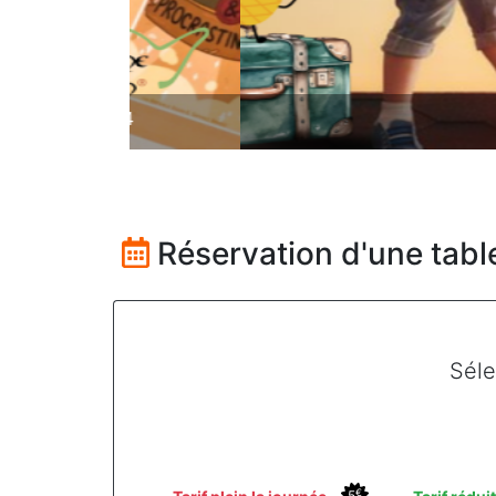
Nanc
Réservation d'une tab
Séle
€
5