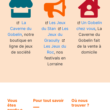
La
Les Jeux
Un Gobelin
Caverne du
du Stan
Les
chez vous
, La
Gobelin
, notre
Jeux du
Caverne du
boutique en
Graoully
Gobelin fait
ligne de jeux
Les Jeux du
de la vente à
de société
Roc
, nos
domicile
festivals en
Lorraine
Vous
Pour tout savoir
Où nous
êtes
trouver ?
perdu·e