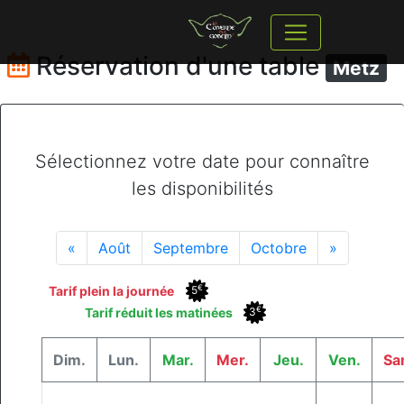
Réservation d'une table
Metz
Sélectionnez votre date pour connaître
les disponibilités
«
Août
Septembre
Octobre
»
€
Tarif plein la journée
5
€
Tarif réduit les matinées
3
Dim.
Lun.
Mar.
Mer.
Jeu.
Ven.
Sa