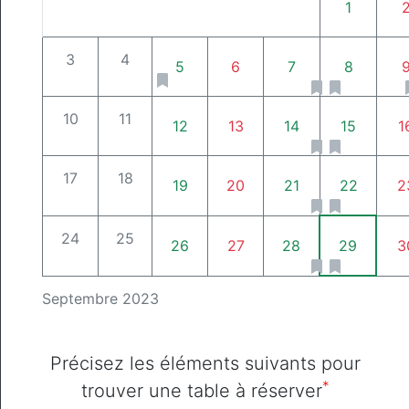
1
3
4
5
6
7
8
10
11
12
13
14
15
1
17
18
19
20
21
22
2
24
25
26
27
28
29
3
Septembre 2023
Précisez les éléments suivants pour
*
trouver une table à réserver