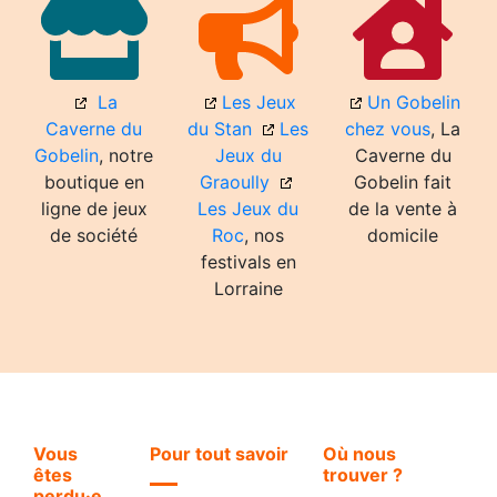
La
Les Jeux
Un Gobelin
Caverne du
du Stan
Les
chez vous
, La
Gobelin
, notre
Jeux du
Caverne du
boutique en
Graoully
Gobelin fait
ligne de jeux
Les Jeux du
de la vente à
de société
Roc
, nos
domicile
festivals en
Lorraine
Vous
Pour tout savoir
Où nous
êtes
trouver ?
perdu·e