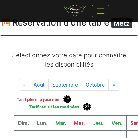
Réservation d'une table
Metz
Sélectionnez votre date pour connaître
les disponibilités
«
Août
Septembre
Octobre
»
€
Tarif plein la journée
5
€
Tarif réduit les matinées
3
Dim.
Lun.
Mar.
Mer.
Jeu.
Ven.
Sa