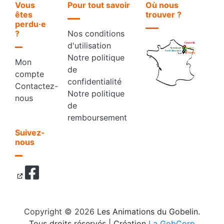
Vous
Pour tout savoir
Où nous
êtes
trouver ?
perdu·e
?
Nos conditions
d'utilisation
Notre politique
Mon
de
compte
confidentialité
Contactez-
Notre politique
nous
de
remboursement
Suivez-
nous
Copyright © 2026
Les Animations du Gobelin.
Tous droits réservés
| Création
La GobCorp