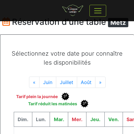
Réservation d'une table
Metz
Sélectionnez votre date pour connaître
les disponibilités
«
Juin
Juillet
Août
»
€
Tarif plein la journée
5
€
Tarif réduit les matinées
3
Dim.
Lun.
Mar.
Mer.
Jeu.
Ven.
Sa