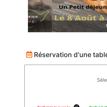
Pont-à-M
Réservation d'une tab
Séle
€
5