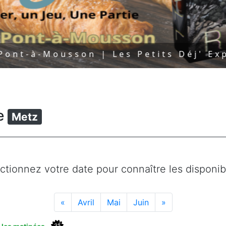
ousson | Les Petits Déj' Experts - 
le
Metz
ctionnez votre date pour connaître les disponibi
«
Avril
Mai
Juin
»
€
3