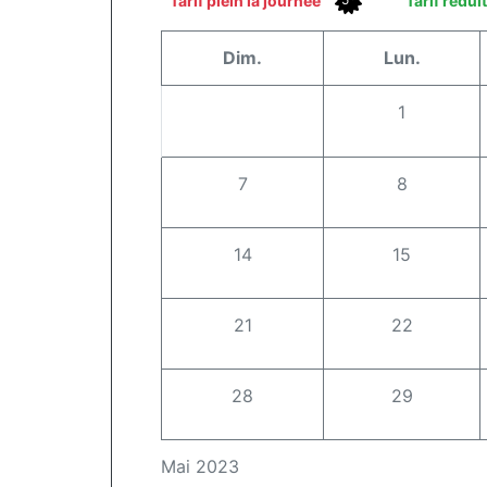
Tarif plein la journée
Tarif rédui
Dim.
Lun.
1
7
8
14
15
21
22
28
29
Mai 2023