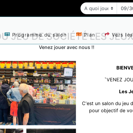
U JEU DE SOCIÉTÉ LES JEU
Programme du salon
Plan
Vers le
Venez jouer avec nous !!
BIENVE
`
VENEZ JOUE
Les J
C'est un salon du jeu 
pour objectif de vo