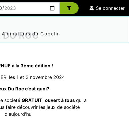
Se connecter
X DU ROC
s Animations du Gobelin
NUE à la 3ème édition !
R, les
1 et 2 novembre 2024
eux Du Roc c'est quoi?
de société
GRATUIT
,
ouvert à tous
qui a
us faire découvrir les jeux de société
d'aujourd'hui