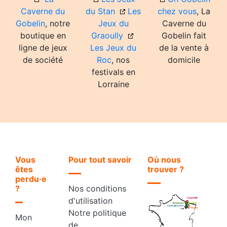
Caverne du
du Stan
Les
chez vous
, La
Gobelin
, notre
Jeux du
Caverne du
boutique en
Graoully
Gobelin fait
ligne de jeux
Les Jeux du
de la vente à
de société
Roc
, nos
domicile
festivals en
Lorraine
Vous
Pour tout savoir
Où nous
êtes
trouver ?
perdu·e
?
Nos conditions
d'utilisation
Notre politique
Mon
de