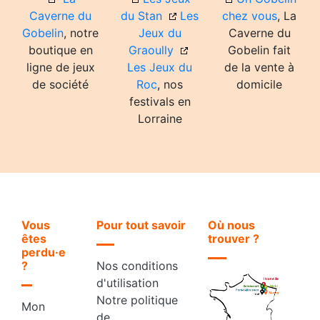
Caverne du
du Stan
Les
chez vous
, La
Gobelin
, notre
Jeux du
Caverne du
boutique en
Graoully
Gobelin fait
ligne de jeux
Les Jeux du
de la vente à
de société
Roc
, nos
domicile
festivals en
Lorraine
Vous
Pour tout savoir
Où nous
êtes
trouver ?
perdu·e
?
Nos conditions
d'utilisation
Notre politique
Mon
de