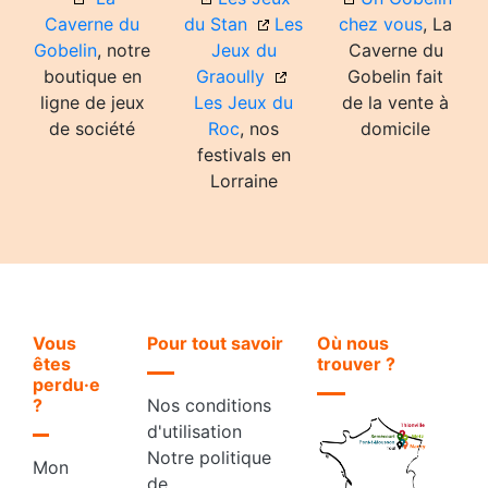
Caverne du
du Stan
Les
chez vous
, La
Gobelin
, notre
Jeux du
Caverne du
boutique en
Graoully
Gobelin fait
ligne de jeux
Les Jeux du
de la vente à
de société
Roc
, nos
domicile
festivals en
Lorraine
Vous
Pour tout savoir
Où nous
êtes
trouver ?
perdu·e
?
Nos conditions
d'utilisation
Notre politique
Mon
de