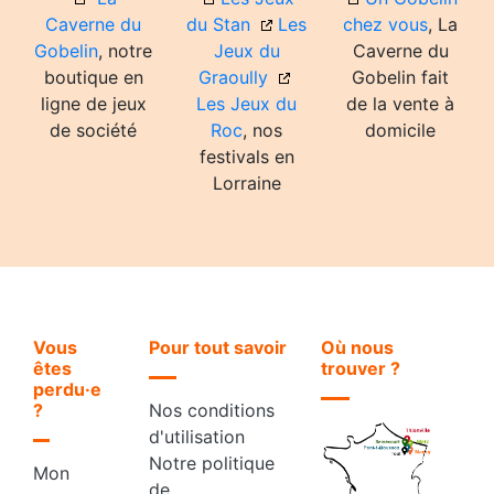
Caverne du
du Stan
Les
chez vous
, La
Gobelin
, notre
Jeux du
Caverne du
boutique en
Graoully
Gobelin fait
ligne de jeux
Les Jeux du
de la vente à
de société
Roc
, nos
domicile
festivals en
Lorraine
Vous
Pour tout savoir
Où nous
êtes
trouver ?
perdu·e
?
Nos conditions
d'utilisation
Notre politique
Mon
de