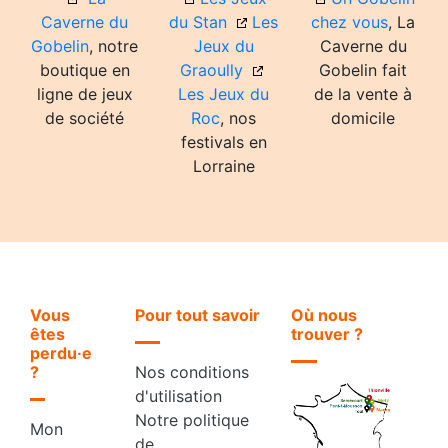
Caverne du
du Stan
Les
chez vous
, La
Gobelin
, notre
Jeux du
Caverne du
boutique en
Graoully
Gobelin fait
ligne de jeux
Les Jeux du
de la vente à
de société
Roc
, nos
domicile
festivals en
Lorraine
Vous
Pour tout savoir
Où nous
êtes
trouver ?
perdu·e
?
Nos conditions
d'utilisation
Notre politique
Mon
de